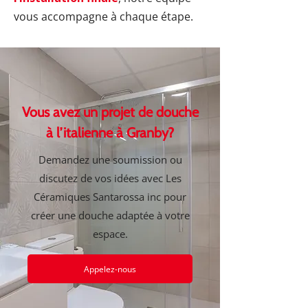
vous accompagne à chaque étape.
Vous avez un projet de douche
à l’italienne à Granby?
Demandez une soumission ou
discutez de vos idées avec Les
Céramiques Santarossa inc pour
créer une douche adaptée à votre
espace.
Appelez-nous